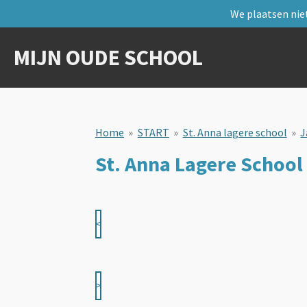
We plaatsen niet
Ga
direct
naar
MIJN OUDE SCHOOL
de
hoofdinhoud
Home
»
START
»
St. Anna lagere school
»
J
St. Anna Lagere School
<
>