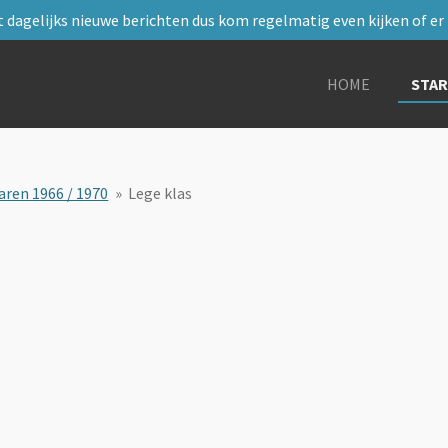
 dagelijks nieuwe berichten dus kom regelmatig even kijken of er i
HOME
STA
aren 1966 / 1970
»
Lege klas