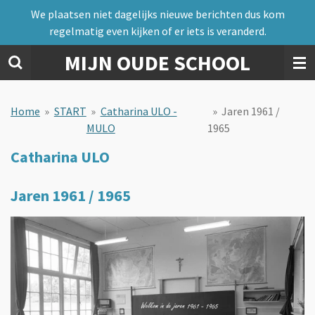
We plaatsen niet dagelijks nieuwe berichten dus kom
Ga
regelmatig even kijken of er iets is veranderd.
direct
naar
MIJN OUDE SCHOOL
de
hoofdinhoud
Home
»
START
»
Catharina ULO -
»
Jaren 1961 /
MULO
1965
Catharina ULO
Jaren 1961 / 1965