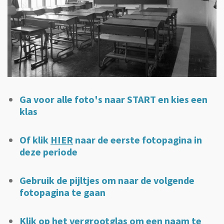
Ga voor alle foto's naar START en kies een
klas
Of klik
HIER
naar de eerste fotopagina in
deze periode
Gebruik de pijltjes om naar de volgende
fotopagina te gaan
Klik op het vergrootglas om een naam te