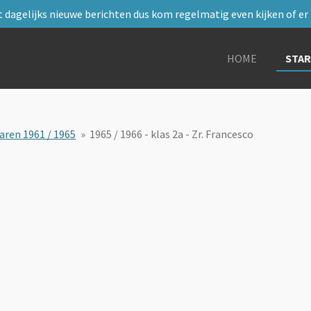
 dagelijks nieuwe berichten dus kom regelmatig even kijken of er i
HOME
STA
aren 1961 / 1965
»
1965 / 1966 - klas 2a - Zr. Francesco