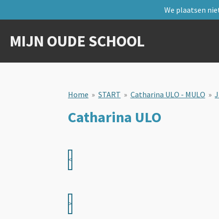
We plaatsen niet
Ga
direct
naar
MIJN OUDE SCHOOL
de
hoofdinhoud
Home
»
START
»
Catharina ULO - MULO
»
J
Catharina ULO
<
>