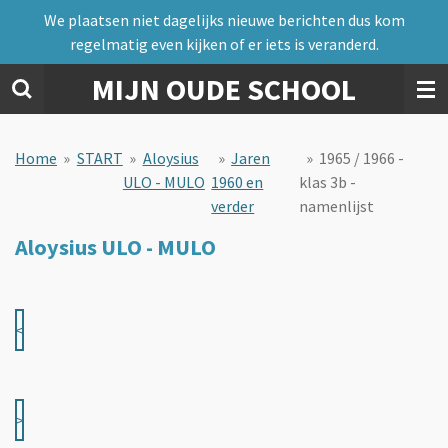
We plaatsen niet dagelijks nieuwe berichten dus kom
Ga
regelmatig even kijken of er iets is veranderd.
direct
naar
MIJN OUDE SCHOOL
de
hoofdinhoud
Home
»
START
»
Aloysius
»
Jaren
»
1965 / 1966 -
ULO - MULO
1960 en
klas 3b -
verder
namenlijst
Aloysius ULO - MULO
<
>