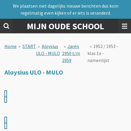
We plaatsen niet dagelijks nieuwe berichten dus kom
Ga
regelmatig even kijken of er iets is veranderd.
direct
naar
MIJN OUDE SCHOOL
de
hoofdinhoud
Home
»
START
»
Aloysius
»
Jaren
»
1952 / 1953 -
ULO - MULO
1950 t/m
klas 1a -
1959
namenlijst
Aloysius ULO - MULO
<
>