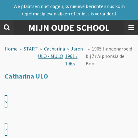
We plaatsen niet dagelijks nieuwe berichten dus kom
Ga
regelmatig even kijken of er iets is veranderd.
direct
naar
MIJN OUDE SCHOOL
de
hoofdinhoud
Home
»
START
»
Catharina
»
Jaren
»
1965 Handenarbeid
ULO - MULO
1961 /
bij Zr Alphonsia de
1965
Bont
Catharina ULO
<
>