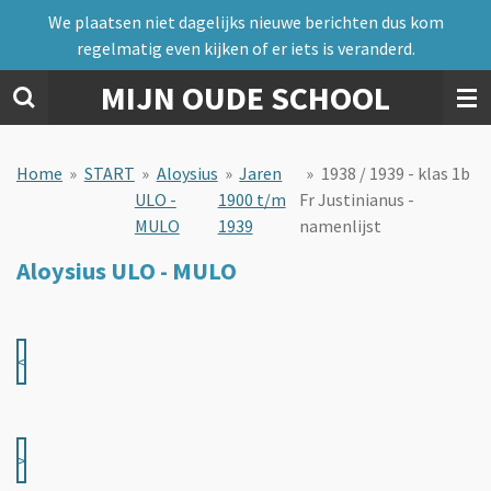
We plaatsen niet dagelijks nieuwe berichten dus kom
Ga
regelmatig even kijken of er iets is veranderd.
direct
naar
MIJN OUDE SCHOOL
de
hoofdinhoud
Home
»
START
»
Aloysius
»
Jaren
»
1938 / 1939 - klas 1b
ULO -
1900 t/m
Fr Justinianus -
MULO
1939
namenlijst
Aloysius ULO - MULO
<
>