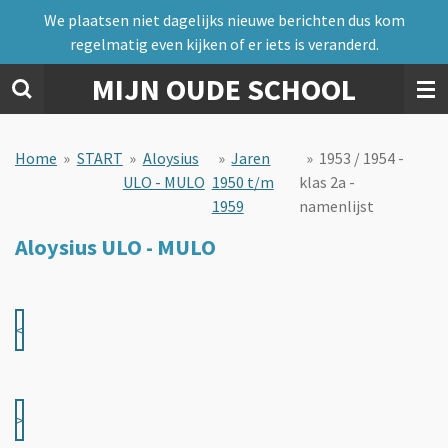
We plaatsen niet dagelijks nieuwe berichten dus kom
Ga
regelmatig even kijken of er iets is veranderd.
direct
naar
MIJN OUDE SCHOOL
de
hoofdinhoud
Home
»
START
»
Aloysius
»
Jaren
»
1953 / 1954 -
ULO - MULO
1950 t/m
klas 2a -
1959
namenlijst
Aloysius ULO - MULO
<
>