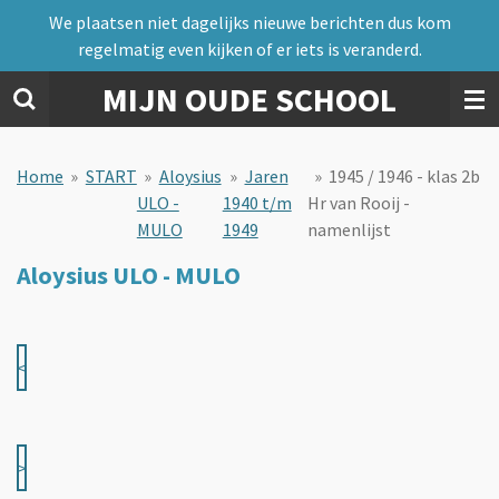
We plaatsen niet dagelijks nieuwe berichten dus kom
Ga
regelmatig even kijken of er iets is veranderd.
direct
naar
MIJN OUDE SCHOOL
de
hoofdinhoud
Home
»
START
»
Aloysius
»
Jaren
»
1945 / 1946 - klas 2b
ULO -
1940 t/m
Hr van Rooij -
MULO
1949
namenlijst
Aloysius ULO - MULO
<
>