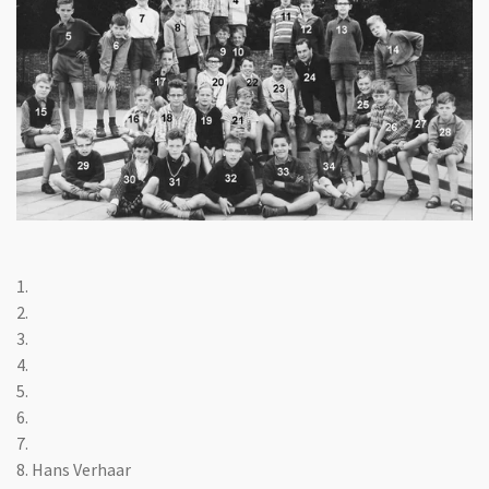
1.
2.
3.
4.
5.
6.
7.
8. Hans Verhaar