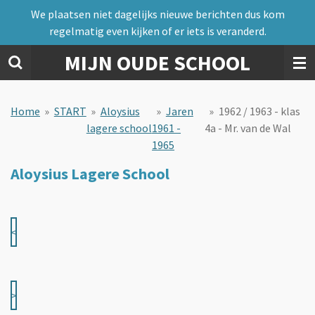
We plaatsen niet dagelijks nieuwe berichten dus kom
Ga
regelmatig even kijken of er iets is veranderd.
direct
naar
MIJN OUDE SCHOOL
de
hoofdinhoud
Home
»
START
»
Aloysius
»
Jaren
»
1962 / 1963 - klas
lagere school
1961 -
4a - Mr. van de Wal
1965
Aloysius Lagere School
<
>