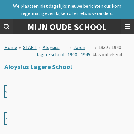
We plaatsen niet dagelijks nieuwe berichten dus kom
Ga
regelmatig even kijken of er iets is veranderd.
direct
naar
MIJN OUDE SCHOOL
de
hoofdinhoud
Home
»
START
»
Aloysius
»
Jaren
»
1939 / 1940 -
lagere school
1900 - 1945
klas onbekend
Aloysius Lagere School
<
>