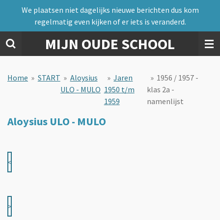
We plaatsen niet dagelijks nieuwe berichten dus kom
Ga
regelmatig even kijken of er iets is veranderd.
direct
naar
MIJN OUDE SCHOOL
de
hoofdinhoud
Home
»
START
»
Aloysius
»
Jaren
»
1956 / 1957 -
ULO - MULO
1950 t/m
klas 2a -
1959
namenlijst
Aloysius ULO - MULO
<
>