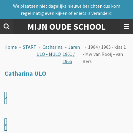
We plaatsen niet dagelijks nieuwe berichten dus kom
Ga
regelmatig even kijken of er iets is veranderd.
direct
naar
MIJN OUDE SCHOOL
de
hoofdinhoud
Home
»
START
»
Catharina
»
Jaren
»
1964 / 1965 - klas 1
ULO - MULO
1961 /
- Mw. van Rooij - van
1965
Bers
Catharina ULO
<
>