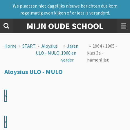
We plaatsen niet dagelijks nieuwe berichten dus kom
Ga
regelmatig even kijken of er iets is veranderd.
direct
naar
MIJN OUDE SCHOOL
de
hoofdinhoud
Home
»
START
»
Aloysius
»
Jaren
»
1964 / 1965 -
ULO - MULO
1960 en
klas 3a -
verder
namenlijst
Aloysius ULO - MULO
<
>