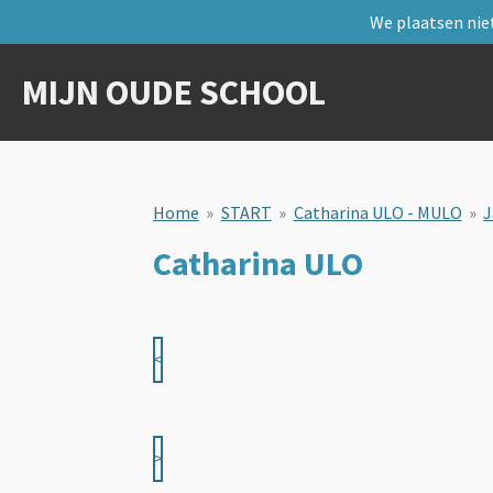
We plaatsen niet
Ga
direct
naar
MIJN OUDE SCHOOL
de
hoofdinhoud
Home
»
START
»
Catharina ULO - MULO
»
J
Catharina ULO
<
>