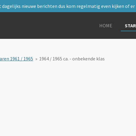
 dagelijks nieuwe berichten dus kom regelmatig even kijken of er i
HOME
STA
aren 1961 / 1965
»
1964 / 1965 ca. - onbekende klas