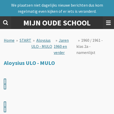
We plaatsen niet dagelijks nieuwe berichten dus kom
Ga
regelmatig even kijken of er iets is veranderd.
direct
naar
MIJN OUDE SCHOOL
de
hoofdinhoud
Home
»
START
»
Aloysius
»
Jaren
»
1960 / 1961 -
ULO - MULO
1960 en
klas 2a -
verder
namenlijst
Aloysius ULO - MULO
<
>