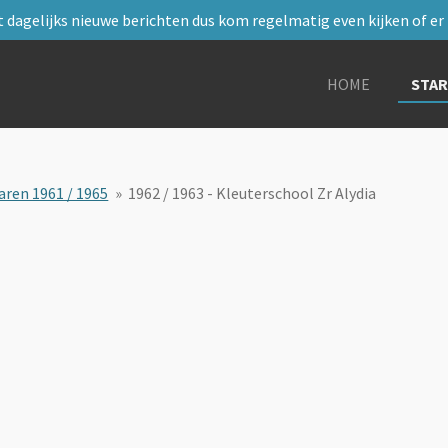
 dagelijks nieuwe berichten dus kom regelmatig even kijken of er i
HOME
STA
aren 1961 / 1965
»
1962 / 1963 - Kleuterschool Zr Alydia