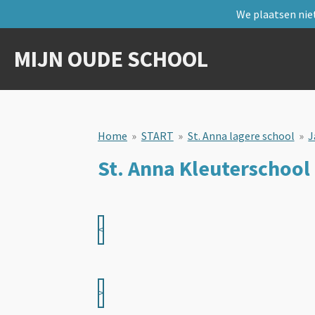
We plaatsen niet
Ga
direct
naar
MIJN OUDE SCHOOL
de
hoofdinhoud
Home
»
START
»
St. Anna lagere school
»
J
St. Anna Kleuterschool
<
>