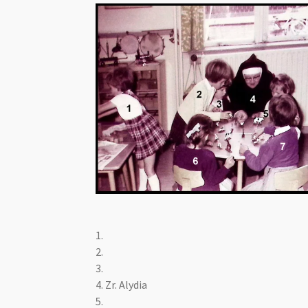
1.
2.
3.
4. Zr. Alydia
5.