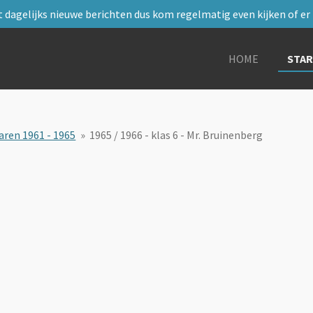
 dagelijks nieuwe berichten dus kom regelmatig even kijken of er i
HOME
STA
aren 1961 - 1965
»
1965 / 1966 - klas 6 - Mr. Bruinenberg