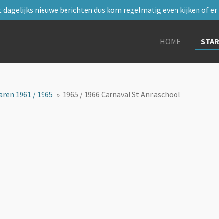
 dagelijks nieuwe berichten dus kom regelmatig even kijken of er i
HOME
STA
aren 1961 / 1965
»
1965 / 1966 Carnaval St Annaschool