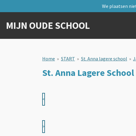
We plaatsen niet
Ga
direct
naar
MIJN OUDE SCHOOL
de
hoofdinhoud
Home
»
START
»
St. Anna lagere school
»
J
St. Anna Lagere School
<
>