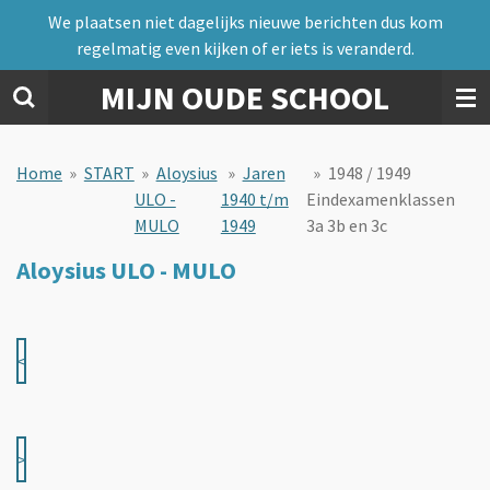
We plaatsen niet dagelijks nieuwe berichten dus kom
Ga
regelmatig even kijken of er iets is veranderd.
direct
naar
MIJN OUDE SCHOOL
de
hoofdinhoud
Home
»
START
»
Aloysius
»
Jaren
»
1948 / 1949
ULO -
1940 t/m
Eindexamenklassen
MULO
1949
3a 3b en 3c
Aloysius ULO - MULO
<
>