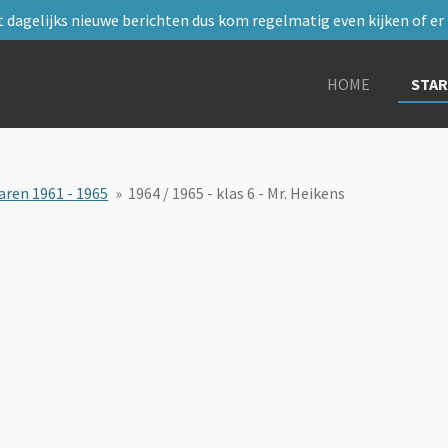
 dagelijks nieuwe berichten dus kom regelmatig even kijken of er i
HOME
STA
aren 1961 - 1965
»
1964 / 1965 - klas 6 - Mr. Heikens