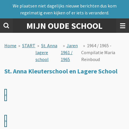
We plaatsen niet dagelijks nieuwe berichten dus kom
Ga
regelmatig even kijken of er iets is veranderd.
direct
naar
MIJN OUDE SCHOOL
de
hoofdinhoud
Home
»
START
»
St. Anna
»
Jaren
»
1964 / 1965 -
lagere
1961 /
Compilatie Maria
school
1965
Reinboud
St. Anna Kleuterschool en Lagere School
<
>