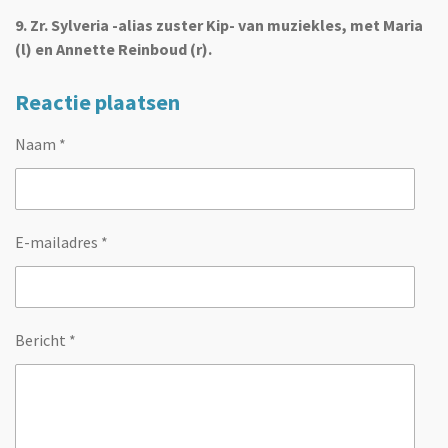
9. Zr. Sylveria -alias zuster Kip- van muziekles, met Maria
(l) en Annette Reinboud (r).
Reactie plaatsen
Naam *
E-mailadres *
Bericht *