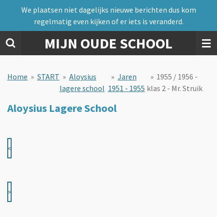
We plaatsen niet dagelijks nieuwe berichten dus kom
Ga
regelmatig even kijken of er iets is veranderd.
direct
naar
MIJN OUDE SCHOOL
de
hoofdinhoud
Home
»
START
»
Aloysius
»
Jaren
»
1955 / 1956 -
lagere school
1951 - 1955
klas 2 - Mr. Struik
Aloysius Lagere School
<
>