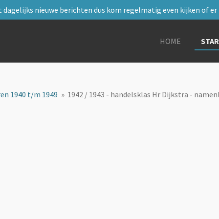
 dagelijks nieuwe berichten dus kom regelmatig even kijken of er i
HOME
STA
ren 1940 t/m 1949
»
1942 / 1943 - handelsklas Hr Dijkstra - namenl