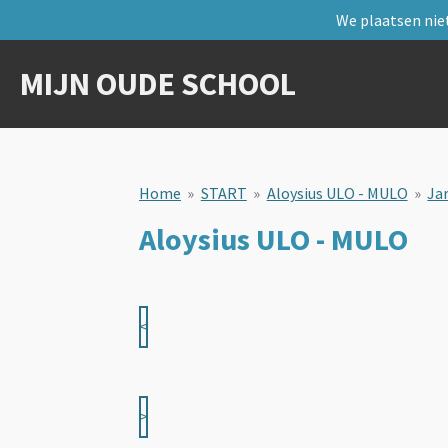
We plaatsen niet
Ga
direct
naar
MIJN OUDE SCHOOL
de
hoofdinhoud
Home
»
START
»
Aloysius ULO - MULO
»
Ja
Aloysius ULO - MULO
<
>