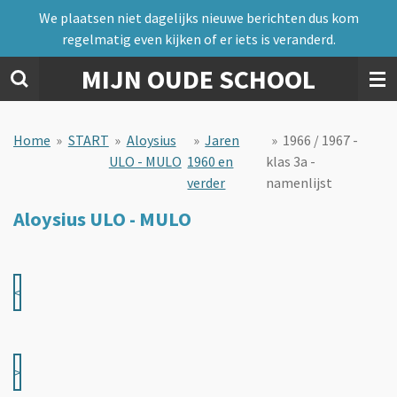
We plaatsen niet dagelijks nieuwe berichten dus kom
Ga
regelmatig even kijken of er iets is veranderd.
direct
naar
MIJN OUDE SCHOOL
de
hoofdinhoud
Home
»
START
»
Aloysius
»
Jaren
»
1966 / 1967 -
ULO - MULO
1960 en
klas 3a -
verder
namenlijst
Aloysius ULO - MULO
<
>