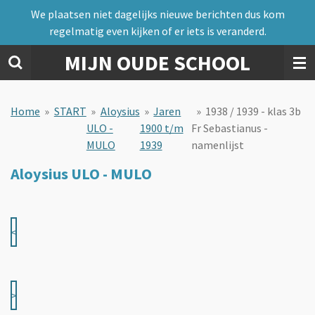
We plaatsen niet dagelijks nieuwe berichten dus kom
Ga
regelmatig even kijken of er iets is veranderd.
direct
naar
MIJN OUDE SCHOOL
de
hoofdinhoud
Home
»
START
»
Aloysius
»
Jaren
»
1938 / 1939 - klas 3b
ULO -
1900 t/m
Fr Sebastianus -
MULO
1939
namenlijst
Aloysius ULO - MULO
<
>