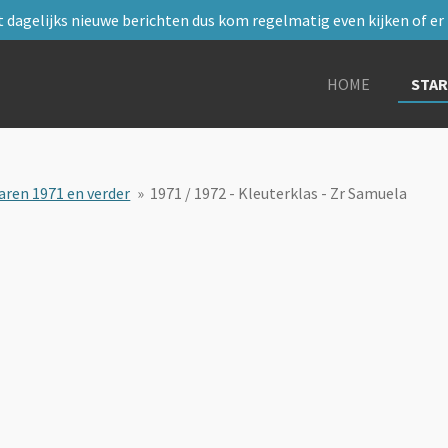
 dagelijks nieuwe berichten dus kom regelmatig even kijken of er i
HOME
STA
aren 1971 en verder
»
1971 / 1972 - Kleuterklas - Zr Samuela