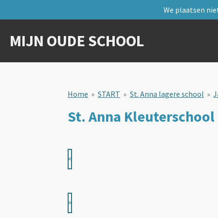
We plaatsen niet
Ga
direct
naar
MIJN OUDE SCHOOL
de
hoofdinhoud
Home
»
START
»
St. Anna lagere school
»
J
St. Anna Kleuterschool
<
>