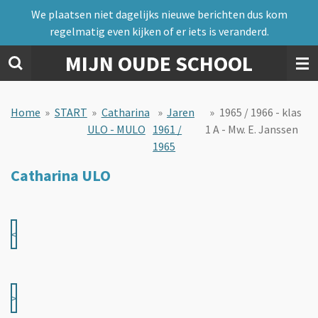
We plaatsen niet dagelijks nieuwe berichten dus kom
Ga
regelmatig even kijken of er iets is veranderd.
direct
naar
MIJN OUDE SCHOOL
de
hoofdinhoud
Home
»
START
»
Catharina
»
Jaren
»
1965 / 1966 - klas
ULO - MULO
1961 /
1 A - Mw. E. Janssen
1965
Catharina ULO
<
>