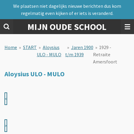
We plaatsen niet dagelijks nieuwe berichten dus kom
Ga
regelmatig even kijken of er iets is veranderd.
direct
naar
MIJN OUDE SCHOOL
de
hoofdinhoud
Home
»
START
»
Aloysius
»
Jaren 1900
»
1929 -
ULO - MULO
t/m 1939
Retraite
Amersfoort
Aloysius ULO - MULO
<
>