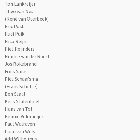
Ton Lankreijer
Theo van Nes
(René van Overbeek)
Eric Post
Rudi Puik
Nico Reijn
Piet Reijnders
Hennie van der Roest
Jos Rokebrand
Fons Saras
Piet Schaafsma
(Frans Scholte)
Ben Staal
Kees Stalenhoef
Hans van Tol
Bennie Veldmeijer
Paul Walraven
Daan van Wely
Adri Wilhelmus