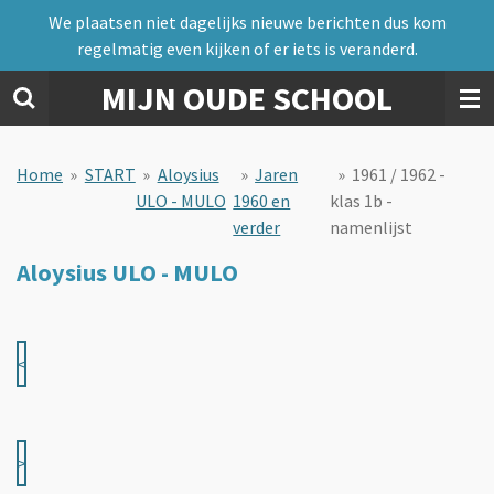
We plaatsen niet dagelijks nieuwe berichten dus kom
Ga
regelmatig even kijken of er iets is veranderd.
direct
naar
MIJN OUDE SCHOOL
de
hoofdinhoud
Home
»
START
»
Aloysius
»
Jaren
»
1961 / 1962 -
ULO - MULO
1960 en
klas 1b -
verder
namenlijst
Aloysius ULO - MULO
<
>