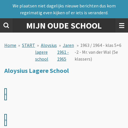
We plaatsen niet dagelijks nieuwe berichten dus kom
Ga
regelmatig even kijken of er iets is veranderd.
direct
naar
MIJN OUDE SCHOOL
de
hoofdinhoud
Home
»
START
»
Aloysius
»
Jaren
»
1963 / 1964 - klas 5+6
lagere
1961 -
-2 - Mr. van der Wal (5e
school
1965
klassers)
Aloysius Lagere School
<
>