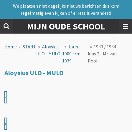
We plaatsen niet dagelijks nieuwe berichten dus kom
Ga
regelmatig even kijken of er iets is veranderd.
direct
naar
MIJN OUDE SCHOOL
de
hoofdinhoud
Home
»
START
»
Aloysius
»
Jaren
»
1933 / 1934 -
ULO - MULO
1900 t/m
klas 2 - Mr. van
1939
Rooij
Aloysius ULO - MULO
<
>