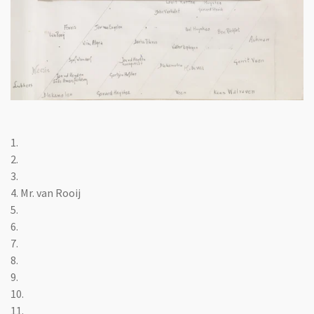
1.
2.
3.
4. Mr. van Rooij
5.
6.
7.
8.
9.
10.
11.