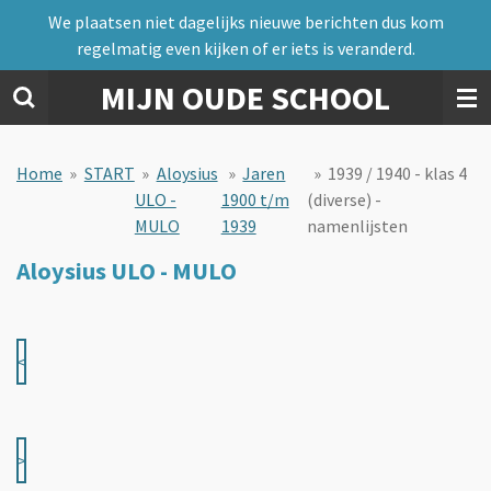
We plaatsen niet dagelijks nieuwe berichten dus kom
Ga
regelmatig even kijken of er iets is veranderd.
direct
naar
MIJN OUDE SCHOOL
de
hoofdinhoud
Home
»
START
»
Aloysius
»
Jaren
»
1939 / 1940 - klas 4
ULO -
1900 t/m
(diverse) -
MULO
1939
namenlijsten
Aloysius ULO - MULO
<
>