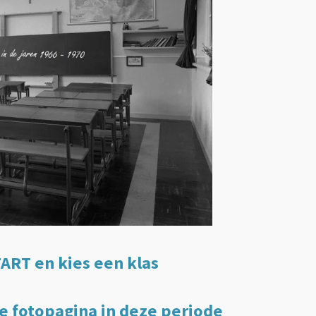
TART en kies een klas
e fotopagina in deze periode