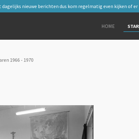
 dagelijks nieuwe berichten dus kom regelmatig even kijken of er i
HOME
STA
aren 1966 - 1970