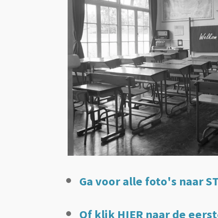
Ga voor alle foto's naar S
Of klik
HIER
naar de eerst