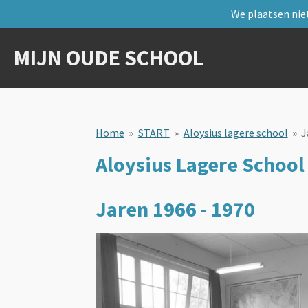
We plaatsen niet
Ga
direct
naar
MIJN OUDE SCHOOL
de
hoofdinhoud
Home
»
START
»
Aloysius lagere school
»
J
Aloysius Lagere School
Jaren 1966 - 1970