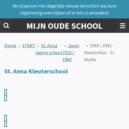
We plaatsen niet dagelijks nieuwe berichten dus kom
Ga
regelmatig even kijken of er iets is veranderd.
direct
naar
MIJN OUDE SCHOOL
de
hoofdinhoud
Home
»
START
»
St. Anna
»
Jaren
»
1960 / 1961 -
lagere school
1915 /
kleuterklas - Zr.
1960
Alydia
St. Anna Kleuterschool
<
>