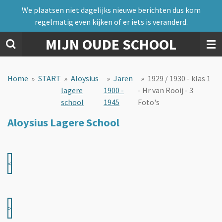
We plaatsen niet dagelijks nieuwe berichten dus kom
Ga
regelmatig even kijken of er iets is veranderd.
direct
naar
MIJN OUDE SCHOOL
de
hoofdinhoud
Home
»
START
»
Aloysius
»
Jaren
»
1929 / 1930 - klas 1
lagere
1900 -
- Hr van Rooij - 3
school
1945
Foto's
Aloysius Lagere School
<
>