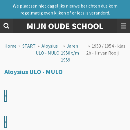
We plaatsen niet dagelijks nieuwe berichten dus kom
Ga
regelmatig even kijken of er iets is veranderd.
direct
naar
MIJN OUDE SCHOOL
de
hoofdinhoud
Home
»
START
»
Aloysius
»
Jaren
»
1953 / 1954 - klas
ULO - MULO
1950 t/m
2b - Hr van Rooij
1959
Aloysius ULO - MULO
<
>