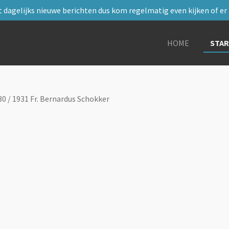
 dagelijks nieuwe berichten dus kom regelmatig even kijken of er i
HOME
STA
30 / 1931 Fr. Bernardus Schokker