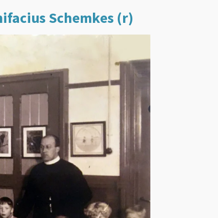
nifacius Schemkes (r)