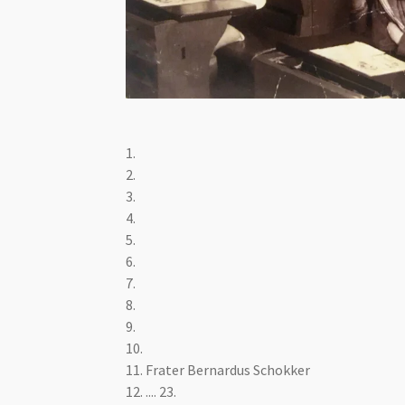
1.
2.
3.
4.
5.
6.
7.
8.
9.
10.
11. Frater Bernardus Schokker
12. .... 23.