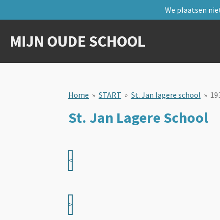
We plaatsen niet
Ga
direct
naar
MIJN OUDE SCHOOL
de
hoofdinhoud
Home
»
START
»
St. Jan lagere school
»
19
St. Jan Lagere School
<
>