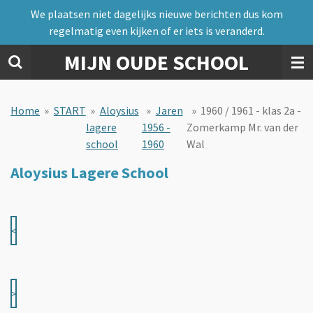
We plaatsen niet dagelijks nieuwe berichten dus kom
Ga
regelmatig even kijken of er iets is veranderd.
direct
naar
MIJN OUDE SCHOOL
de
hoofdinhoud
Home
»
START
»
Aloysius
»
Jaren
»
1960 / 1961 - klas 2a -
lagere
1956 -
Zomerkamp Mr. van der
school
1960
Wal
Aloysius Lagere School
<
>