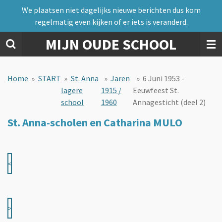
We plaatsen niet dagelijks nieuwe berichten dus kom
Ga
regelmatig even kijken of er iets is veranderd.
direct
naar
MIJN OUDE SCHOOL
de
hoofdinhoud
Home
»
START
»
St. Anna
»
Jaren
»
6 Juni 1953 -
lagere
1915 /
Eeuwfeest St.
school
1960
Annagesticht (deel 2)
St. Anna-scholen en Catharina MULO
<
>