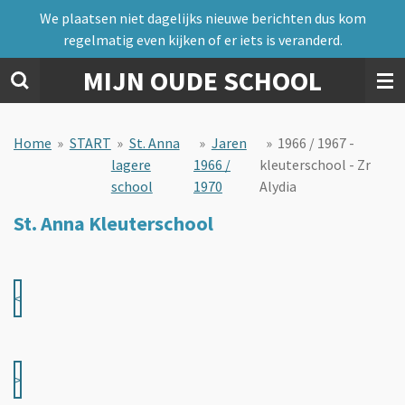
We plaatsen niet dagelijks nieuwe berichten dus kom
Ga
regelmatig even kijken of er iets is veranderd.
direct
naar
MIJN OUDE SCHOOL
de
hoofdinhoud
Home
»
START
»
St. Anna
»
Jaren
»
1966 / 1967 -
lagere
1966 /
kleuterschool - Zr
school
1970
Alydia
St. Anna Kleuterschool
<
>