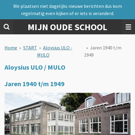
We plaatsen niet dagelijks nieuwe berichten dus kom
Ga
regelmatig even kijken of er iets is veranderd.
direct
naar
MIJN OUDE SCHOOL
de
hoofdinhoud
Home
»
START
»
Aloysius ULO -
»
Jaren 1940 t/m
MULO
1949
Aloysius ULO / MULO
Jaren 1940 t/m 1949