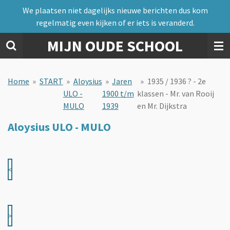
We plaatsen niet dagelijks nieuwe berichten dus kom
Ga
regelmatig even kijken of er iets is veranderd.
direct
naar
MIJN OUDE SCHOOL
de
hoofdinhoud
Home
»
START
»
Aloysius
»
Jaren
»
1935 / 1936 ? - 2e
ULO -
1900 t/m
klassen - Mr. van Rooij
MULO
1939
en Mr. Dijkstra
Aloysius ULO - MULO
<
>