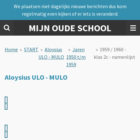
We plaatsen niet dagelijks nieuwe berichten dus kom
Ga
regelmatig even kijken of er iets is veranderd.
direct
naar
MIJN OUDE SCHOOL
de
hoofdinhoud
Home
»
START
»
Aloysius
»
Jaren
»
1959 / 1960 -
ULO - MULO
1950 t/m
klas 2c - namenlijst
1959
Aloysius ULO - MULO
<
>