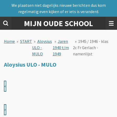
We plaatsen niet dagelijks nieuwe berichten dus kom
Ga
regelmatig even kijken of er iets is veranderd.
direct
naar
MIJN OUDE SCHOOL
de
hoofdinhoud
Home
»
START
»
Aloysius
»
Jaren
»
1945 / 1946 - klas
ULO -
1940 t/m
2c Fr Gerlach -
MULO
1949
namenlijst
Aloysius ULO - MULO
<
>