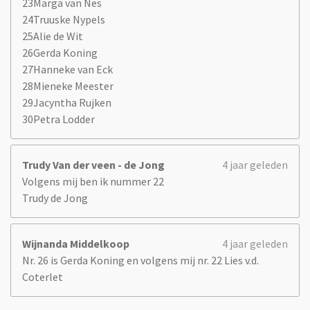
23Marga van Nes
24Truuske Nypels
25Alie de Wit
26Gerda Koning
27Hanneke van Eck
28Mieneke Meester
29Jacyntha Rujken
30Petra Lodder
Trudy Van der veen - de Jong
4 jaar geleden
Volgens mij ben ik nummer 22
Trudy de Jong
Wijnanda Middelkoop
4 jaar geleden
Nr. 26 is Gerda Koning en volgens mij nr. 22 Lies v.d.
Coterlet