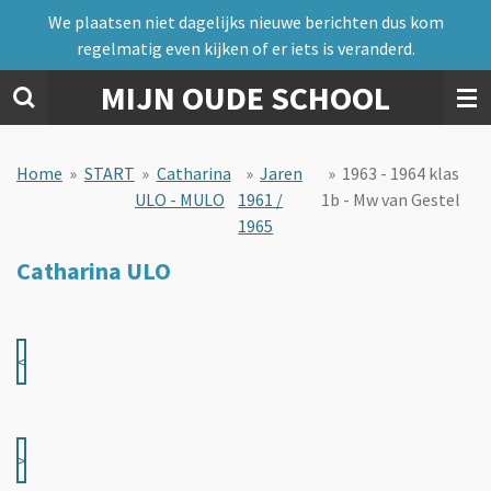
We plaatsen niet dagelijks nieuwe berichten dus kom
Ga
regelmatig even kijken of er iets is veranderd.
direct
naar
MIJN OUDE SCHOOL
de
hoofdinhoud
Home
»
START
»
Catharina
»
Jaren
»
1963 - 1964 klas
ULO - MULO
1961 /
1b - Mw van Gestel
1965
Catharina ULO
<
>