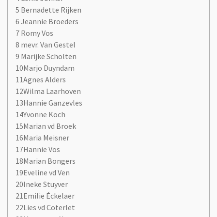
5 Bernadette Rijken
6 Jeannie Broeders
7 Romy Vos
8 mevr. Van Gestel
9 Marijke Scholten
10Marjo Duyndam
11Agnes Alders
12Wilma Laarhoven
13Hannie Ganzevles
14Yvonne Koch
15Marian vd Broek
16Maria Meisner
17Hannie Vos
18Marian Bongers
19Eveline vd Ven
20Ineke Stuyver
21Emilie Éckelaer
22Lies vd Coterlet