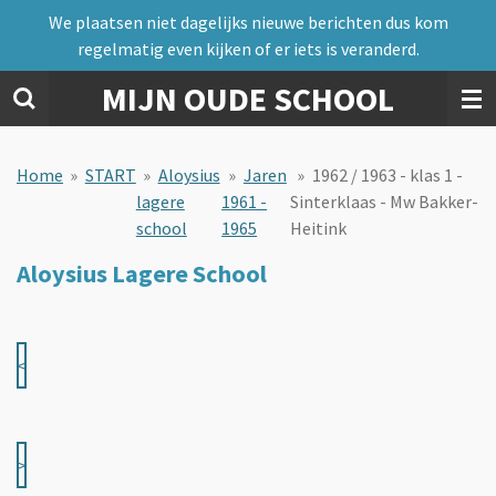
We plaatsen niet dagelijks nieuwe berichten dus kom
Ga
regelmatig even kijken of er iets is veranderd.
direct
naar
MIJN OUDE SCHOOL
de
hoofdinhoud
Home
»
START
»
Aloysius
»
Jaren
»
1962 / 1963 - klas 1 -
lagere
1961 -
Sinterklaas - Mw Bakker-
school
1965
Heitink
Aloysius Lagere School
<
>