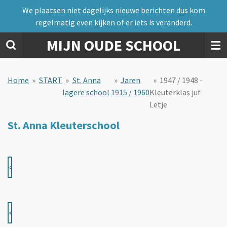
We plaatsen niet dagelijks nieuwe berichten dus kom
Ga
regelmatig even kijken of er iets is veranderd.
direct
naar
MIJN OUDE SCHOOL
de
hoofdinhoud
Home
»
START
»
St. Anna
»
Jaren
»
1947 / 1948 -
lagere school
1915 / 1960
Kleuterklas juf
Letje
St. Anna Kleuterschool
<
>