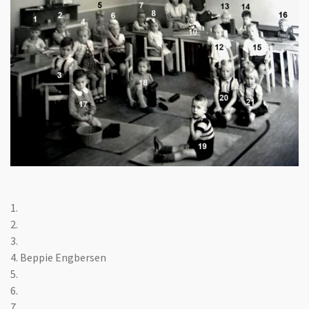
1.
2.
3.
4. Beppie Engbersen
5.
6.
7.