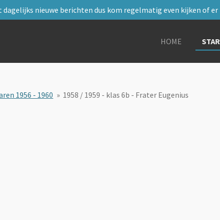
 dagelijks nieuwe berichten dus kom regelmatig even kijken of er i
HOME
STA
aren 1956 - 1960
»
1958 / 1959 - klas 6b - Frater Eugenius