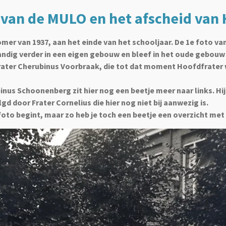
 van de MULO en het afscheid van
mer van 1937, aan het einde van het schooljaar. De 1e foto va
ndig verder in een eigen gebouw en bleef in het oude gebouw 
Frater Cherubinus Voorbraak, die tot dat moment Hoofdfrater w
us Schoonenberg zit hier nog een beetje meer naar links. Hij z
d door Frater Cornelius die hier nog niet bij aanwezig is.
foto begint, maar zo heb je toch een beetje een overzicht met d