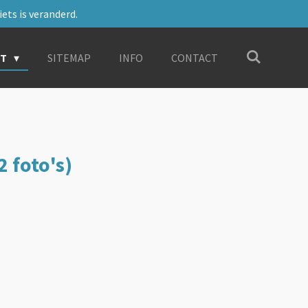
ets is veranderd.
RT
SITEMAP
INFO
CONTACT
 foto's)