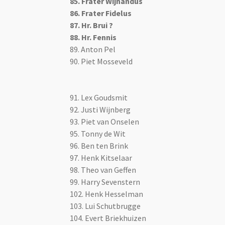
85. Frater Wijnandus
86. Frater Fidelus
87. Hr. Brui ?
88. Hr. Fennis
89. Anton Pel
90. Piet Mosseveld
91. Lex Goudsmit
92. Justi Wijnberg
93. Piet van Onselen
95. Tonny de Wit
96. Ben ten Brink
97. Henk Kitselaar
98. Theo van Geffen
99. Harry Sevenstern
102. Henk Hesselman
103. Lui Schutbrugge
104. Evert Briekhuizen