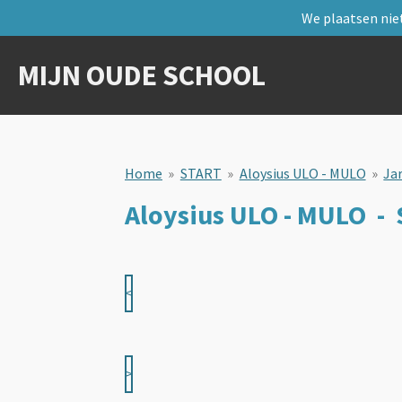
We plaatsen niet
Ga
direct
naar
MIJN OUDE SCHOOL
de
hoofdinhoud
Home
»
START
»
Aloysius ULO - MULO
»
Ja
Aloysius ULO - MULO - 
<
>