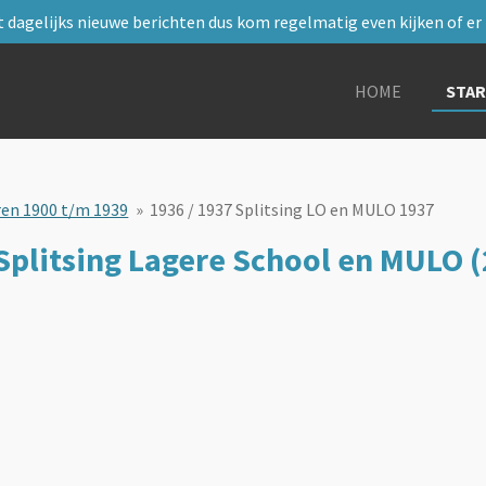
 dagelijks nieuwe berichten dus kom regelmatig even kijken of er i
HOME
STA
ren 1900 t/m 1939
»
1936 / 1937 Splitsing LO en MULO 1937
Splitsing Lagere School en MULO (2